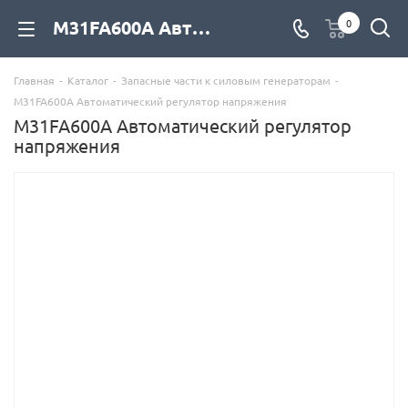
M31FA600A Автоматический регулятор напряжения купить со склада с доставкой по цене от официального дилера, фото, описание, характеристики - компания Дизель Экспорт
0
Главная
-
Каталог
-
Запасные части к силовым генераторам
-
M31FA600A Автоматический регулятор напряжения
M31FA600A Автоматический регулятор
напряжения