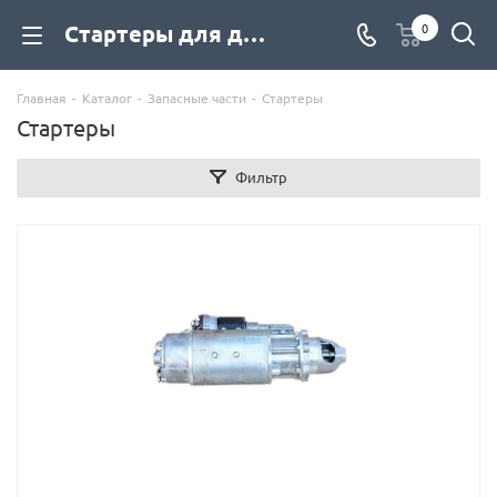
Стартеры для дизельных двигателей #VS_VGORODE# купить со склада с доставкой по цене официального дилера - компания Дизель Экспорт
0
Главная
-
Каталог
-
Запасные части
-
Стартеры
Стартеры
Фильтр