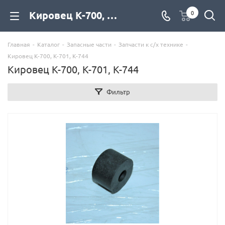
Кировец К-700, К-701, К-744 #VS_VGORODE# купить со склада с доставкой по цене официального дилера - компания Дизель Экспорт
0
Главная
-
Каталог
-
Запасные части
-
Запчасти к с/х технике
-
Кировец К-700, К-701, К-744
Кировец К-700, К-701, К-744
Фильтр