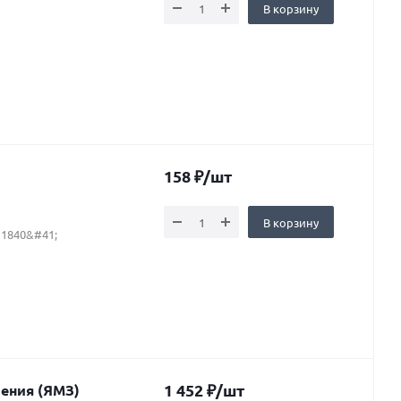
В корзину
158
₽
/шт
В корзину
 1840&#41;
1 452
₽
/шт
ления (ЯМЗ)