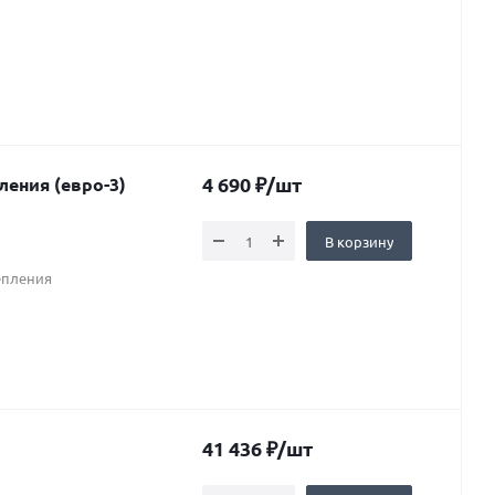
4 690
₽
/шт
В корзину
епления
41 436
₽
/шт