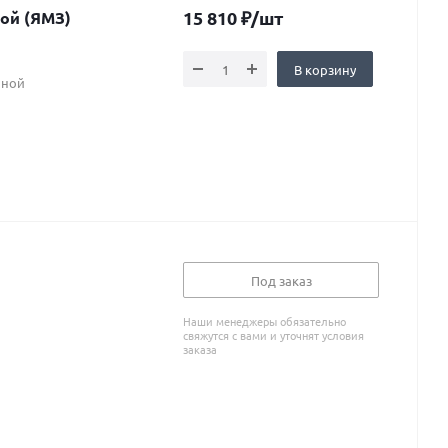
15 810
₽
/шт
ажимной (ЯМЗ)
В корзину
мной
Под заказ
Наши менеджеры обязательно
свяжутся с вами и уточнят условия
заказа