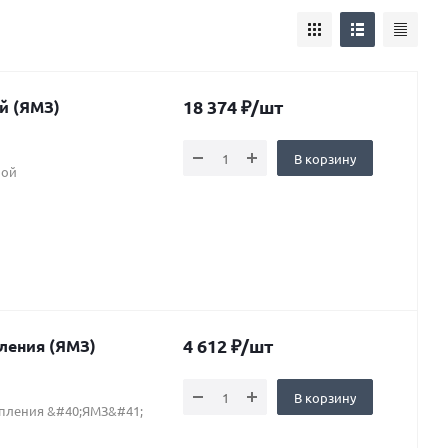
18 374
₽
/шт
мной (ЯМЗ)
В корзину
ной
4 612
₽
/шт
 сцепления (ЯМЗ)
В корзину
епления &#40;ЯМЗ&#41;