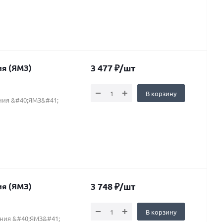
3 477
₽
/шт
ения (ЯМЗ)
В корзину
ния &#40;ЯМЗ&#41;
3 748
₽
/шт
ения (ЯМЗ)
В корзину
ения &#40;ЯМЗ&#41;