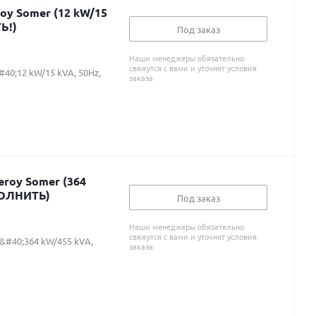
roy Somer (12 kW/15
Ь!)
Под заказ
Наши менеджеры обязательно
свяжутся с вами и уточнят условия
40;12 kW/15 kVA, 50Hz,
заказа
eroy Somer (364
АПОЛНИТЬ)
Под заказ
Наши менеджеры обязательно
свяжутся с вами и уточнят условия
 &#40;364 kW/455 kVA,
заказа