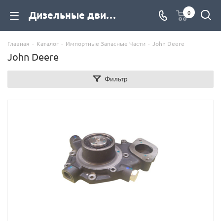
Дизельные двигатели John Deere купить со склада с доставкой по цене от официального дилера - компания Дизель Экспорт
0
Главная
-
Каталог
-
Импортные Запасные Части
-
John Deere
John Deere
Фильтр