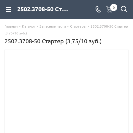
2502.3708-50 Стартер (3,75/10 зуб.) для дизельных двигателей купить со склада с доставкой по цене официального дилера - компания Дизель Экспорт
0
Главная
-
Каталог
-
Запасные части
-
Стартеры
-
2502.3708-50 Стартер
(3,75/10 зуб.)
2502.3708-50 Стартер (3,75/10 зуб.)