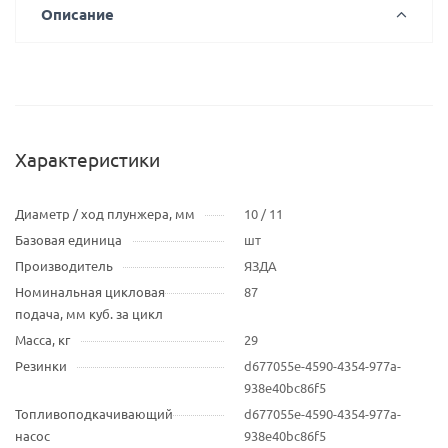
Описание
Характеристики
Диаметр / ход плунжера, мм
10 / 11
Базовая единица
шт
Производитель
ЯЗДА
Номинальная цикловая
87
подача, мм куб. за цикл
Масса, кг
29
Резинки
d677055e-4590-4354-977a-
938e40bc86f5
Топливоподкачивающий
d677055e-4590-4354-977a-
насос
938e40bc86f5