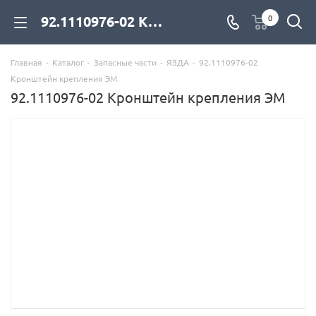
92.1110976-02 Кронштейн крепления ЭМ для дизельных двигателей купить со склада с доставкой по цене официального дилера - компания Дизель Экспорт
0
Главная
-
Каталог
-
Запасные части
-
ЯЗДА
-
92.1110976-02
Кронштейн крепления ЭМ
92.1110976-02 Кронштейн крепления ЭМ