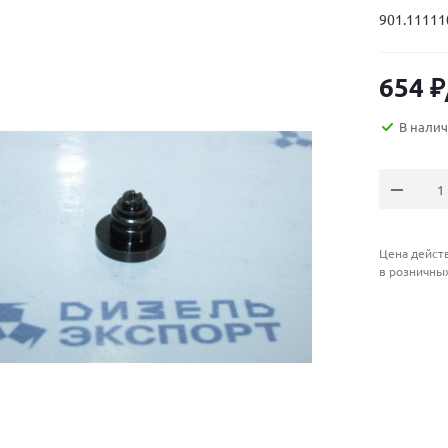
901.111110
654
₽
В нали
Цена действ
в розничны