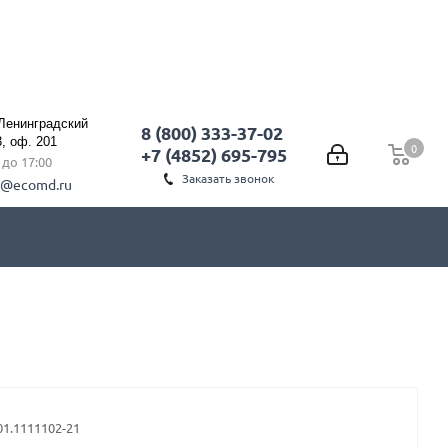
 Ленинградский
8 (800) 333-37-02
3, оф. 201
0
0
+7 (4852) 695-795
0 до 17:00
Заказать звонок
l@ecomd.ru
01.1111102-21