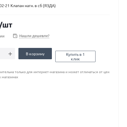
2-21 Клапан нагн. в сб (ЯЗДА)
/шт
Нашли дешевле?
чии
В корзину
Купить в 1
клик
ительна только для интернет-магазина и может отличаться от цен
х магазинах