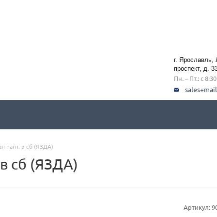
г. Ярославль,
проспект, д. 3
Пн. – Пт.: с 8:3
sales+mai
н нагн. в сб (ЯЗДА)
в сб (ЯЗДА)
Артикул:
9