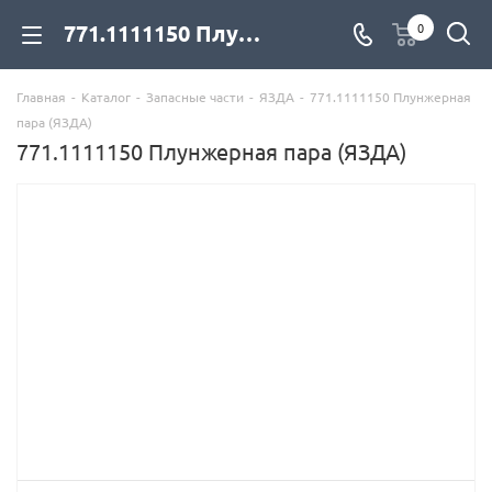
771.1111150 Плунжерная пара (ЯЗДА) для дизельных двигателей купить со склада с доставкой по цене официального дилера - компания Дизель Экспорт
0
Главная
-
Каталог
-
Запасные части
-
ЯЗДА
-
771.1111150 Плунжерная
пара (ЯЗДА)
771.1111150 Плунжерная пара (ЯЗДА)