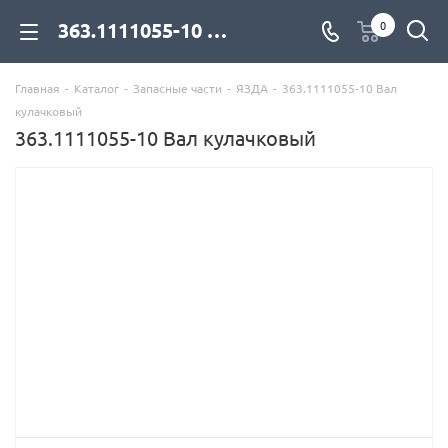
363.1111055-10 Вал кулачковый для дизельных двигателей купить со склада с доставкой по цене официального дилера - компания Дизель Экспорт
0
Главная
-
Каталог
-
Запасные части
-
ЯЗДА
-
363.1111055-10 Вал
кулачковый
363.1111055-10 Вал кулачковый