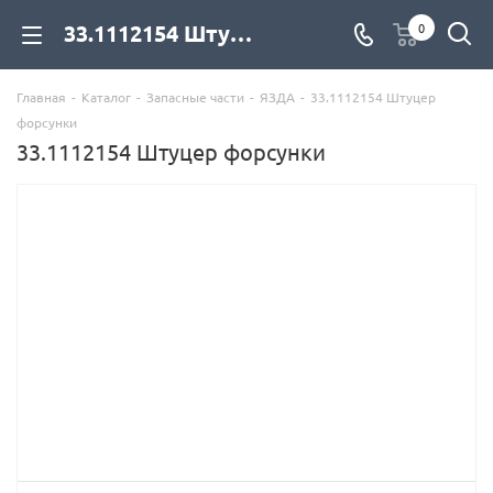
33.1112154 Штуцер форсунки для дизельных двигателей купить со склада с доставкой по цене официального дилера - компания Дизель Экспорт
0
Главная
-
Каталог
-
Запасные части
-
ЯЗДА
-
33.1112154 Штуцер
форсунки
33.1112154 Штуцер форсунки