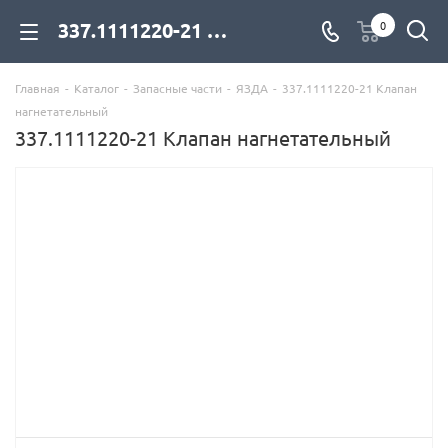
337.1111220-21 Клапан нагнетательный для дизельных двигателей купить со склада с доставкой по цене официального дилера - компания Дизель Экспорт
0
Главная
-
Каталог
-
Запасные части
-
ЯЗДА
-
337.1111220-21 Клапан
нагнетательный
337.1111220-21 Клапан нагнетательный