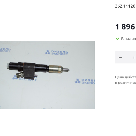
262.11120
1 896
В нали
Цена действ
в розничны