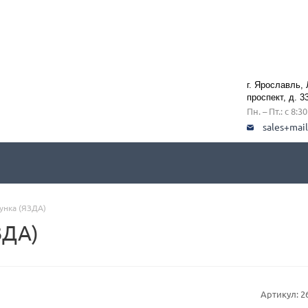
г. Ярославль,
проспект, д. 3
Пн. – Пт.: с 8:3
sales+mai
унка (ЯЗДА)
ЗДА)
Артикул:
2