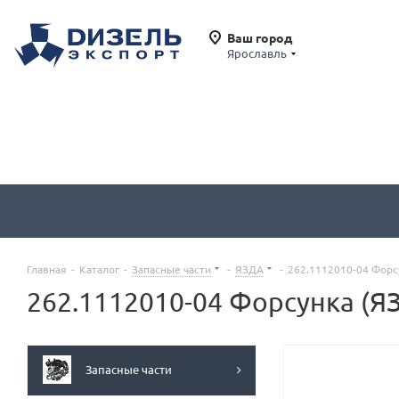
Ваш город
Ярославль
Главная
-
Каталог
-
Запасные части
-
ЯЗДА
-
262.1112010-04 Форс
262.1112010-04 Форсунка (Я
Запасные части