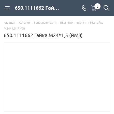
650.1111662 Гайка М24*1,5 (ЯМЗ) для дизельных двигателей купить со склада с доставкой по цене официального дилера - компания Дизель Экспорт
0
Главная
-
Каталог
-
Запасные части
-
ЯМЗ-650
-
650.1111662 Гайка
М24*1,5 (ЯМЗ)
650.1111662 Гайка М24*1,5 (ЯМЗ)