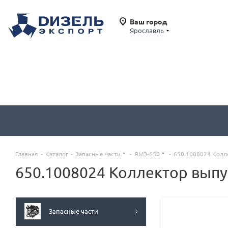
Ваш город
Ярославль
Главная
-
Каталог
-
Запасные части
-
ЯМЗ-650
-
650.1008024 Колл
650.1008024 Коллектор выпу
Запасные части