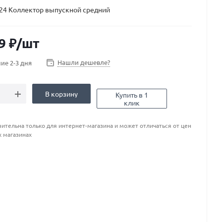
24 Коллектор выпускной средний
9
₽
/шт
Нашли дешевле?
ие 2-3 дня
В корзину
Купить в 1
клик
ительна только для интернет-магазина и может отличаться от цен
х магазинах