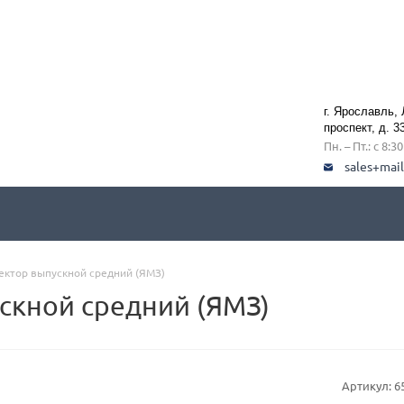
г. Ярославль,
проспект, д. 3
Пн. – Пт.: с 8:3
sales+mai
ектор выпускной средний (ЯМЗ)
скной средний (ЯМЗ)
Артикул:
6