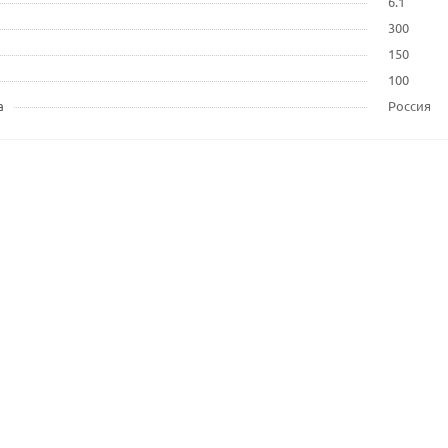
6.1
300
150
100
а
Россия