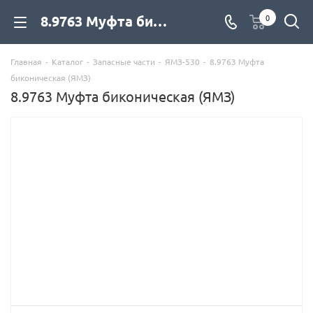
8.9763 Муфта биконическая (ЯМЗ) для дизельных двигателей купить со склада с доставкой по цене официального дилера - компания Дизель Экспорт
0
Главная
-
Каталог
-
Запасные части
-
ЯМЗ-530
-
8.9763 Муфта
биконическая (ЯМЗ)
8.9763 Муфта биконическая (ЯМЗ)