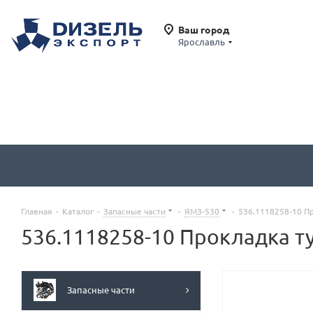
Ваш город
Ярославль
Главная
-
Каталог
-
Запасные части
-
ЯМЗ-530
-
536.1118258-10 П
536.1118258-10 Прокладка 
Запасные части