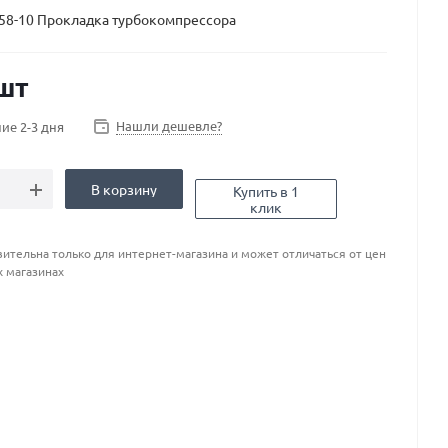
58-10 Прокладка турбокомпрессора
шт
Нашли дешевле?
ие 2-3 дня
В корзину
Купить в 1
клик
ительна только для интернет-магазина и может отличаться от цен
х магазинах