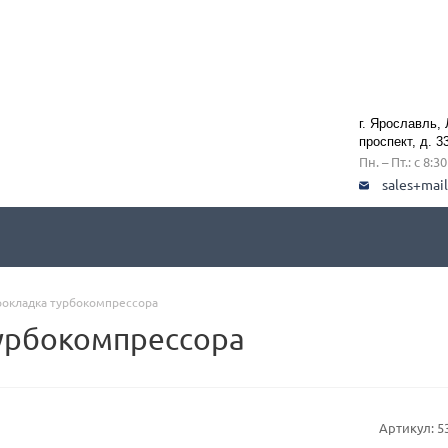
г. Ярославль,
проспект, д. 3
Пн. – Пт.: с 8:3
sales+mai
рокладка турбокомпрессора
турбокомпрессора
Артикул:
5