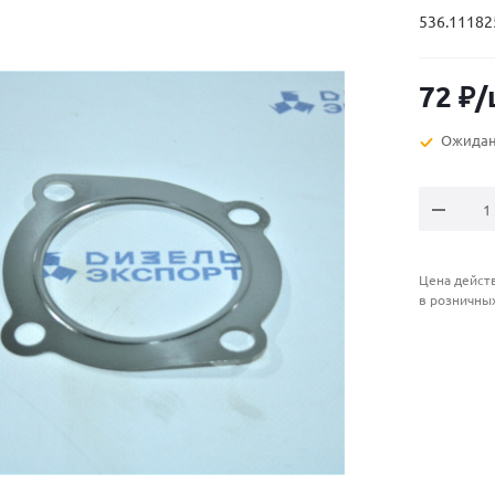
536.11182
72
₽
/
Ожидан
Цена действ
в розничны