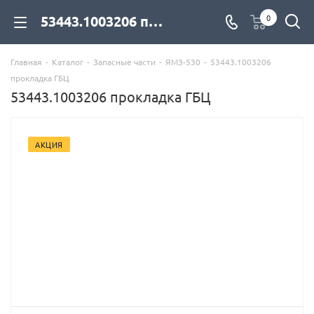
53443.1003206 прокладка ГБЦ для дизельных двигателей купить со склада с доставкой по цене официального дилера - компания Дизель Экспорт
0
Главная
-
Каталог
-
Запасные части
-
ЯМЗ-530
-
53443.1003206
прокладка ГБЦ
53443.1003206 прокладка ГБЦ
АКЦИЯ