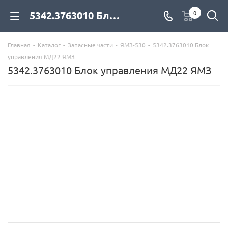
5342.3763010 Блок управления МД22 ЯМЗ для дизельных двигателей купить со склада с доставкой по цене официального дилера - компания Дизель Экспорт
0
Главная
-
Каталог
-
Запасные части
-
ЯМЗ-530
-
5342.3763010 Блок
управления МД22 ЯМЗ
5342.3763010 Блок управления МД22 ЯМЗ