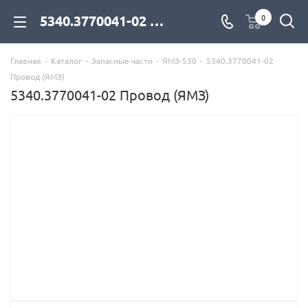
5340.3770041-02 Провод (ЯМЗ) для дизельных двигателей купить со склада с доставкой по цене официального дилера - компания Дизель Экспорт
0
Главная
-
Каталог
-
Запасные части
-
ЯМЗ-530
-
5340.3770041-02
Провод (ЯМЗ)
5340.3770041-02 Провод (ЯМЗ)