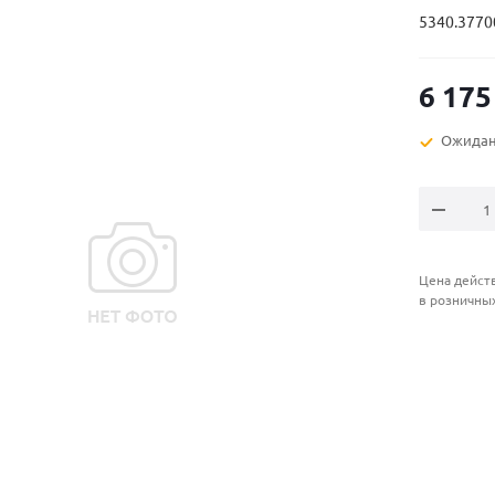
5340.3770
6 175
Ожидан
Цена действ
в розничны