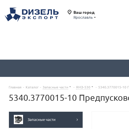
Ваш город
Ярославль
Главная
-
Каталог
-
Запасные части
-
ЯМЗ-530
-
5340.3770015-10 
5340.3770015-10 Предпусков
Запасные части