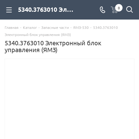
5340.3763010 Электронный блок управления (ЯМЗ) для дизельных двигателей купить со склада с доставкой по цене официального дилера - компания Дизель Экспорт
0
Главная
-
Каталог
-
Запасные части
-
ЯМЗ-530
-
5340.3763010
Электронный блок управления (ЯМЗ)
5340.3763010 Электронный блок
управления (ЯМЗ)