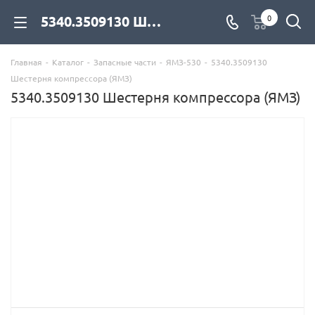
5340.3509130 Шестерня компрессора (ЯМЗ) для дизельных двигателей купить со склада с доставкой по цене официального дилера - компания Дизель Экспорт
0
Главная
-
Каталог
-
Запасные части
-
ЯМЗ-530
-
5340.3509130
Шестерня компрессора (ЯМЗ)
5340.3509130 Шестерня компрессора (ЯМЗ)