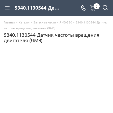
5340.1130544 Датчик частоты вращения двигателя (ЯМЗ) для дизельных двигателей купить со склада с доставкой по цене официального дилера - компания Дизель Экспорт
0
Главная
-
Каталог
-
Запасные части
-
ЯМЗ-530
-
5340.1130544 Датчик
частоты вращения двигателя (ЯМЗ)
5340.1130544 Датчик частоты вращения
двигателя (ЯМЗ)