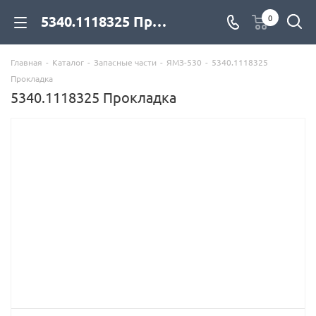
5340.1118325 Прокладка для дизельных двигателей купить со склада с доставкой по цене официального дилера - компания Дизель Экспорт
0
Главная
-
Каталог
-
Запасные части
-
ЯМЗ-530
-
5340.1118325
Прокладка
5340.1118325 Прокладка