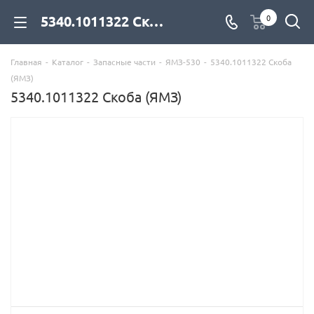
5340.1011322 Скоба (ЯМЗ) для дизельных двигателей купить со склада с доставкой по цене официального дилера - компания Дизель Экспорт
0
Главная
-
Каталог
-
Запасные части
-
ЯМЗ-530
-
5340.1011322 Скоба
(ЯМЗ)
5340.1011322 Скоба (ЯМЗ)