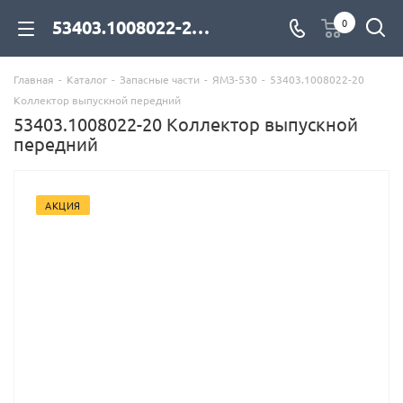
53403.1008022-20 Коллектор выпускной передний для дизельных двигателей купить со склада с доставкой по цене официального дилера - компания Дизель Экспорт
0
Главная
-
Каталог
-
Запасные части
-
ЯМЗ-530
-
53403.1008022-20
Коллектор выпускной передний
53403.1008022-20 Коллектор выпускной
передний
АКЦИЯ