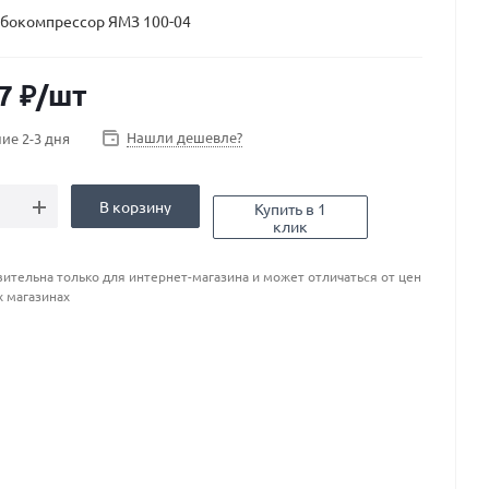
рбокомпрессор ЯМЗ 100-04
7
₽
/шт
Нашли дешевле?
ие 2-3 дня
В корзину
Купить в 1
клик
ительна только для интернет-магазина и может отличаться от цен
х магазинах