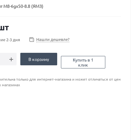
лт М8-6gx50-8.8 (ЯМЗ)
шт
Нашли дешевле?
ие 2-3 дня
В корзину
Купить в 1
клик
ительна только для интернет-магазина и может отличаться от цен
х магазинах