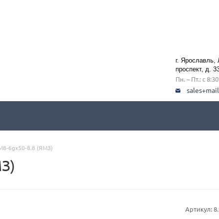
г. Ярославль,
проспект, д. 3
Пн. – Пт.: с 8:3
sales+mai
М8-6gx50-8.8 (ЯМЗ)
МЗ)
Артикул:
8