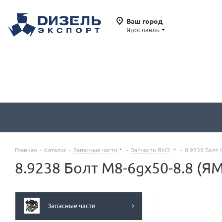
Ваш город
Ярославль
Главная
-
Каталог
-
Запасные части
-
Запчасти ЯМЗ
-
8.9238 Болт 
8.9238 Болт М8-6gx50-8.8 (Я
Запасные части