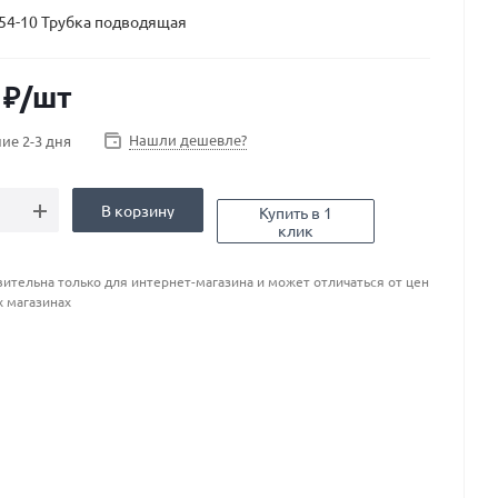
54-10 Трубка подводящая
₽
/шт
Нашли дешевле?
ие 2-3 дня
В корзину
Купить в 1
клик
ительна только для интернет-магазина и может отличаться от цен
х магазинах