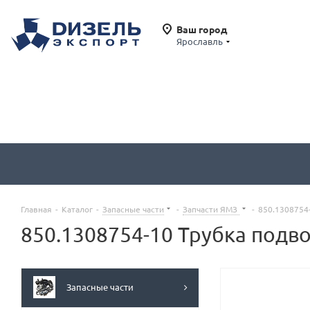
Ваш город
Ярославль
Главная
-
Каталог
-
Запасные части
-
Запчасти ЯМЗ
-
850.1308754
850.1308754-10 Трубка подв
Запасные части