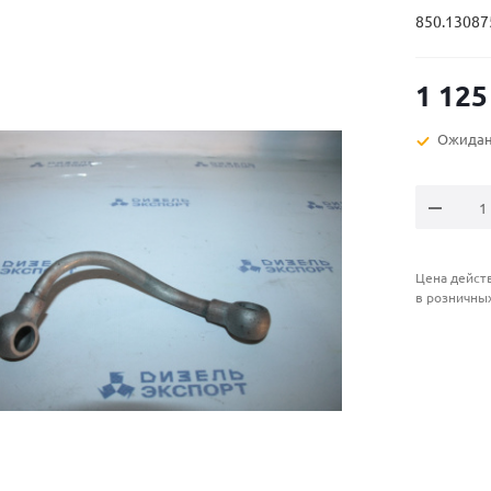
850.13087
1 125
Ожидан
Цена действ
в розничны