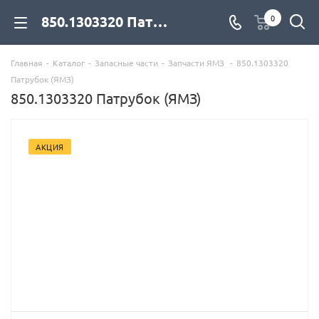
850.1303320 Патрубок (ЯМЗ) для дизельных двигателей купить со склада с доставкой по цене официального дилера - компания Дизель Экспорт
0
Главная
-
Каталог
-
Запасные части
-
Запчасти ЯМЗ
-
850.1303320
Патрубок (ЯМЗ)
850.1303320 Патрубок (ЯМЗ)
АКЦИЯ