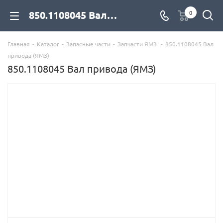
850.1108045 Вал привода (ЯМЗ) для дизельных двигателей купить со склада с доставкой по цене официального дилера - компания Дизель Экспорт
0
Главная
-
Каталог
-
Запасные части
-
Запчасти ЯМЗ
-
850.1108045 Вал
привода (ЯМЗ)
850.1108045 Вал привода (ЯМЗ)