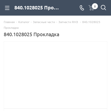
840.1028025 Прокладка для дизельных двигателей купить со склада с доставкой по цене официального дилера - компания Дизель Экспорт
0
Главная
-
Каталог
-
Запасные части
-
Запчасти ЯМЗ
-
840.1028025
Прокладка
840.1028025 Прокладка