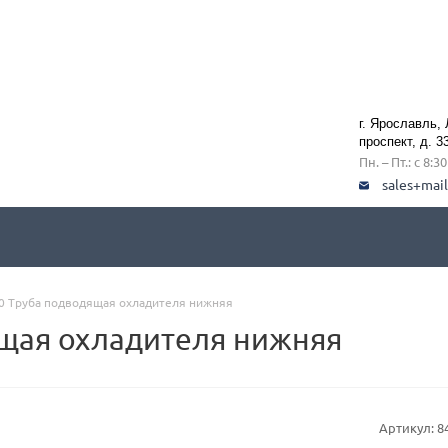
г. Ярославль,
проспект, д. 3
Пн. – Пт.: с 8:3
sales+mai
0 Труба подводящая охладителя нижняя
ящая охладителя нижняя
Артикул:
8