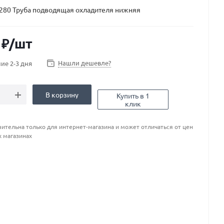
280 Труба подводящая охладителя нижняя
₽
/шт
Нашли дешевле?
ие 2-3 дня
В корзину
Купить в 1
клик
ительна только для интернет-магазина и может отличаться от цен
х магазинах