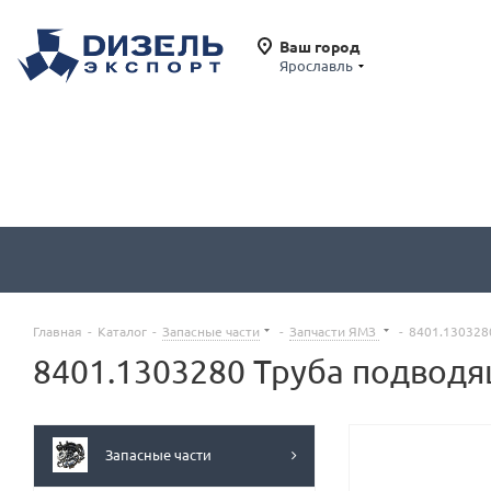
Ваш город
Ярославль
Главная
-
Каталог
-
Запасные части
-
Запчасти ЯМЗ
-
8401.130328
8401.1303280 Труба подвод
Запасные части