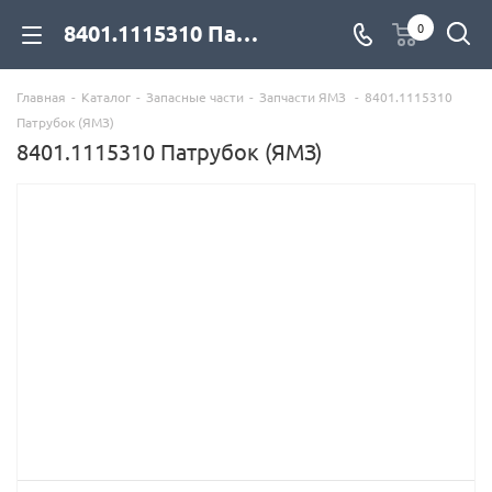
8401.1115310 Патрубок (ЯМЗ) для дизельных двигателей купить со склада с доставкой по цене официального дилера - компания Дизель Экспорт
0
Главная
-
Каталог
-
Запасные части
-
Запчасти ЯМЗ
-
8401.1115310
Патрубок (ЯМЗ)
8401.1115310 Патрубок (ЯМЗ)