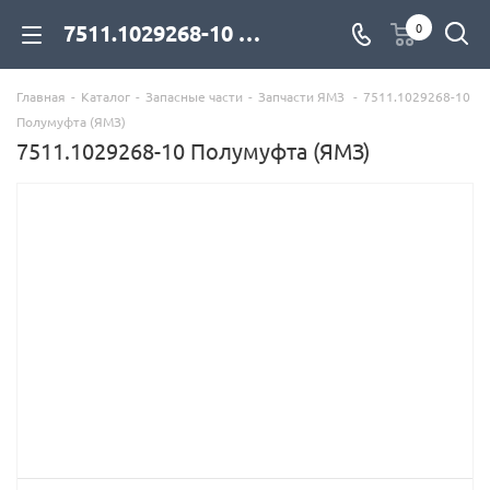
7511.1029268-10 Полумуфта (ЯМЗ) для дизельных двигателей купить со склада с доставкой по цене официального дилера - компания Дизель Экспорт
0
Главная
-
Каталог
-
Запасные части
-
Запчасти ЯМЗ
-
7511.1029268-10
Полумуфта (ЯМЗ)
7511.1029268-10 Полумуфта (ЯМЗ)