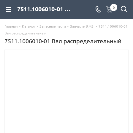
7511.1006010-01 Вал распределительный для дизельных двигателей купить со склада с доставкой по цене официального дилера - компания Дизель Экспорт
0
Главная
-
Каталог
-
Запасные части
-
Запчасти ЯМЗ
-
7511.1006010-01
Вал распределительный
7511.1006010-01 Вал распределительный