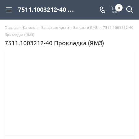
7511.1003212-40 Прокладка (ЯМЗ) для дизельных двигателей купить со склада с доставкой по цене официального дилера - компания Дизель Экспорт
0
Главная
-
Каталог
-
Запасные части
-
Запчасти ЯМЗ
-
7511.1003212-40
Прокладка (ЯМЗ)
7511.1003212-40 Прокладка (ЯМЗ)