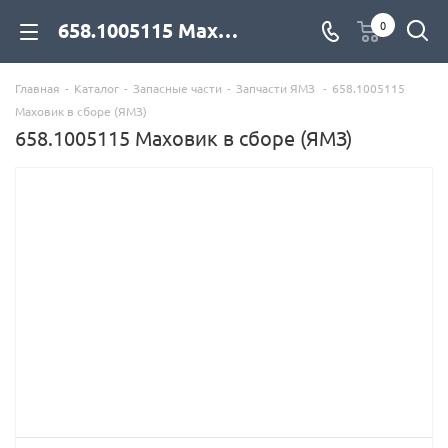
658.1005115 Маховик в сборе (ЯМЗ) для дизельных двигателей купить со склада с доставкой по цене официального дилера - компания Дизель Экспорт
0
Главная
-
Каталог
-
Запасные части
-
Запчасти ЯМЗ
-
658.1005115
Маховик в сборе (ЯМЗ)
658.1005115 Маховик в сборе (ЯМЗ)