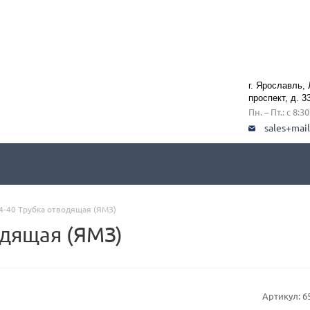
г. Ярославль,
проспект, д. 3
Пн. – Пт.: с 8:3
sales+mai
4-40 Трубка отводящая (ЯМЗ)
одящая (ЯМЗ)
Артикул:
6