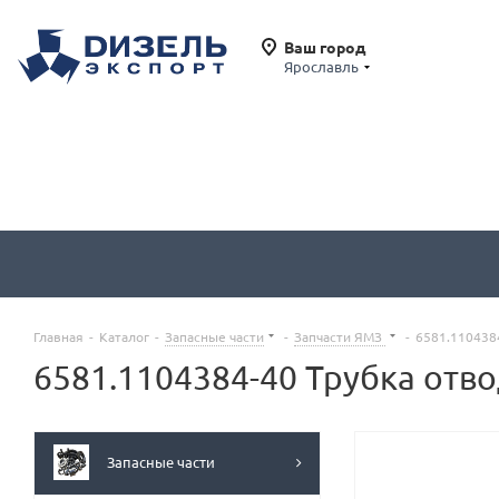
Ваш город
Ярославль
Главная
-
Каталог
-
Запасные части
-
Запчасти ЯМЗ
-
6581.110438
6581.1104384-40 Трубка отв
Запасные части