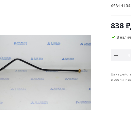
6581.1104
838
₽
В нали
Цена действ
в розничны