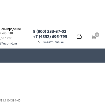
 Ленинградский
8 (800) 333-37-02
3, оф. 201
0
0
+7 (4852) 695-795
0 до 17:00
Заказать звонок
l@ecomd.ru
581.1104384-40