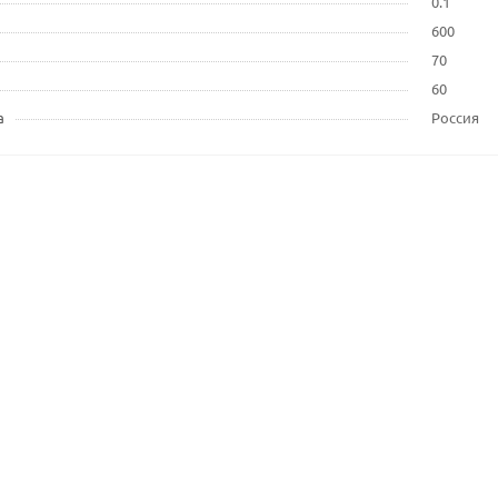
0.1
600
70
60
а
Россия