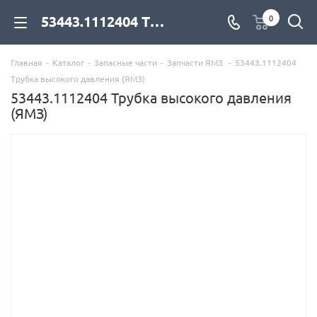
53443.1112404 Трубка высокого давления (ЯМЗ) для дизельных двигателей купить со склада с доставкой по цене официального дилера - компания Дизель Экспорт
0
Главная
-
Каталог
-
Запасные части
-
Запчасти ЯМЗ
-
53443.1112404
Трубка высокого давления (ЯМЗ)
53443.1112404 Трубка высокого давления
(ЯМЗ)