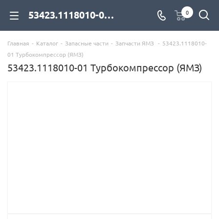
53423.1118010-01 Турбокомпрессор (ЯМЗ) для дизельных двигателей купить со склада с доставкой по цене официального дилера - компания Дизель Экспорт
0
Главная
-
Каталог
-
Запасные части
-
Запчасти ЯМЗ
-
53423.1118010-
01 Турбокомпрессор (ЯМЗ)
53423.1118010-01 Турбокомпрессор (ЯМЗ)