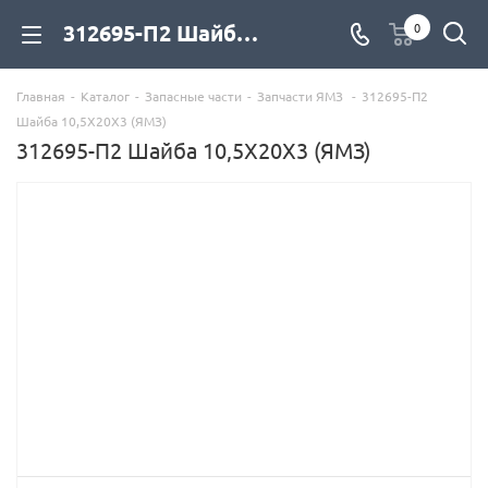
312695-П2 Шайба 10,5Х20Х3 (ЯМЗ) для дизельных двигателей купить со склада с доставкой по цене официального дилера - компания Дизель Экспорт
0
Главная
-
Каталог
-
Запасные части
-
Запчасти ЯМЗ
-
312695-П2
Шайба 10,5Х20Х3 (ЯМЗ)
312695-П2 Шайба 10,5Х20Х3 (ЯМЗ)