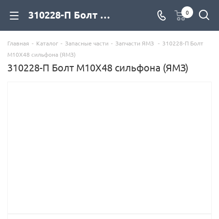
310228-П Болт М10Х48 сильфона (ЯМЗ) для дизельных двигателей купить со склада с доставкой по цене официального дилера - компания Дизель Экспорт
0
Главная
-
Каталог
-
Запасные части
-
Запчасти ЯМЗ
-
310228-П Болт
М10Х48 сильфона (ЯМЗ)
310228-П Болт М10Х48 сильфона (ЯМЗ)