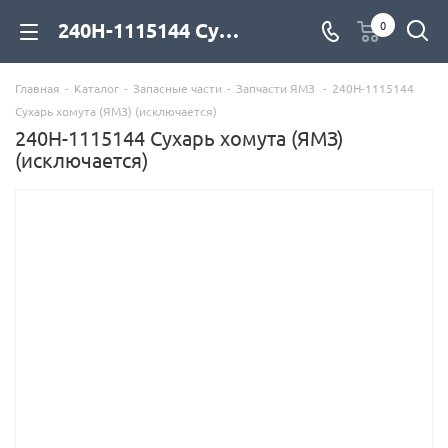
240Н-1115144 Сухарь хомута (ЯМЗ) (исключается) для дизельных двигателей купить со склада с доставкой по цене официального дилера - компания Дизель Экспорт
0
Главная
-
Каталог
-
Запасные части
-
Запчасти ЯМЗ
-
240Н-1115144
Сухарь хомута (ЯМЗ) (исключается)
240Н-1115144 Сухарь хомута (ЯМЗ)
(исключается)