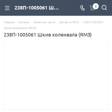
238П-1005061 Шкив коленвала (ЯМЗ) для дизельных двигателей купить со склада с доставкой по цене официального дилера - компания Дизель Экспорт
0
Главная
-
Каталог
-
Запасные части
-
Запчасти ЯМЗ
-
238П-1005061
Шкив коленвала (ЯМЗ)
238П-1005061 Шкив коленвала (ЯМЗ)