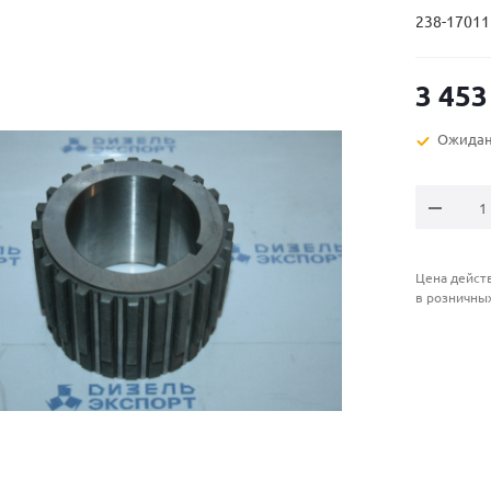
238-17011
3 453
Ожидан
Цена действ
в розничны