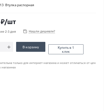
13 Втулка распорная
₽
/шт
Нашли дешевле?
ие 2-3 дня
В корзину
Купить в 1
клик
ительна только для интернет-магазина и может отличаться от цен
х магазинах