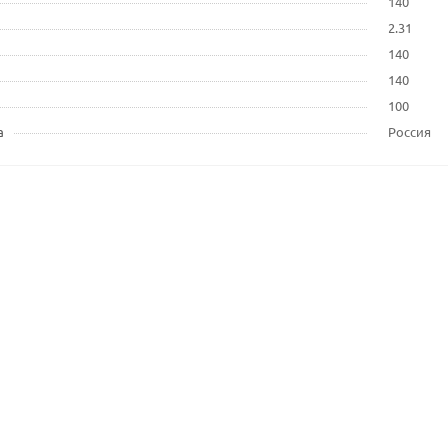
140
2.31
140
140
100
а
Россия