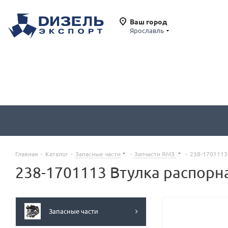
Ваш город
Ярославль
Главная
-
Каталог
-
Запасные части
-
Запчасти ЯМЗ
-
238-1701113
238-1701113 Втулка распорн
Запасные части