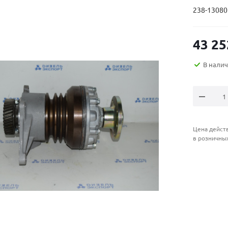
238-13080
43 25
В нали
Цена действ
в розничны