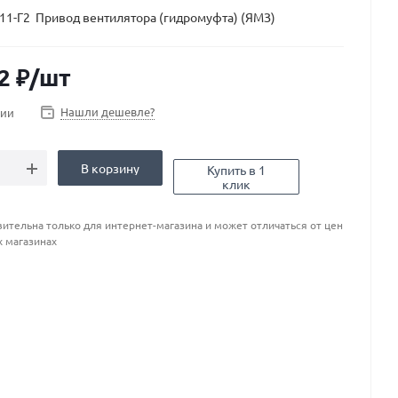
11-Г2 Привод вентилятора (гидромуфта) (ЯМЗ)
2
₽
/шт
Нашли дешевле?
чии
В корзину
Купить в 1
клик
ительна только для интернет-магазина и может отличаться от цен
х магазинах