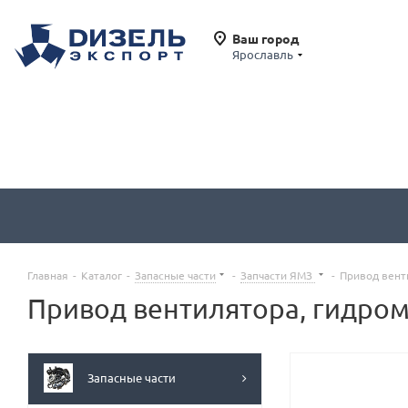
Ваш город
Ярославль
Главная
-
Каталог
-
Запасные части
-
Запчасти ЯМЗ
-
Привод вент
Привод вентилятора, гидром
Запасные части