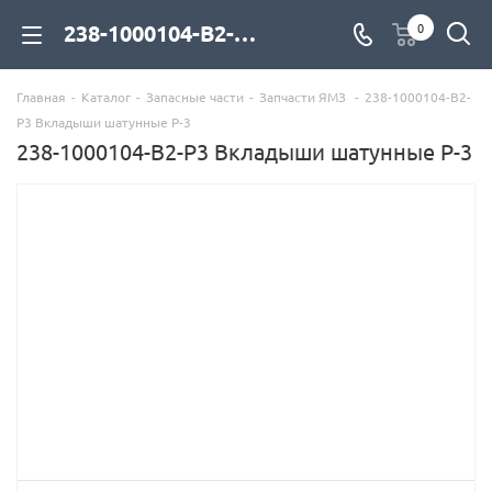
238-1000104-В2-Р3 Вкладыши шатунные Р-3 для дизельных двигателей купить со склада с доставкой по цене официального дилера - компания Дизель Экспорт
0
Главная
-
Каталог
-
Запасные части
-
Запчасти ЯМЗ
-
238-1000104-В2-
Р3 Вкладыши шатунные Р-3
238-1000104-В2-Р3 Вкладыши шатунные Р-3